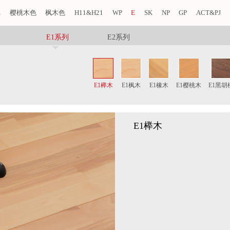
E
樱桃木色
枫木色
H11&H21
WP
E
SK
NP
GP
ACT&PJ
E1系列
E2系列
E1榉木
E1枫木
E1橡木
E1樱桃木
E1黑胡
E1榉木