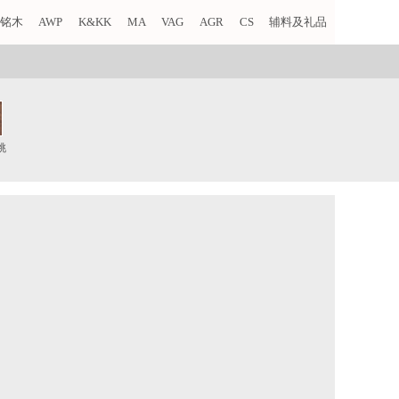
铭木
AWP
K&KK
MA
VAG
AGR
CS
辅料及礼品
桃