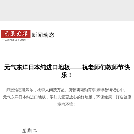
元气东洋日本纯进口地板——祝老师们教师节快
乐！
师恩难忘意深浓，桃李人间茂万丛。历苦耕耘勤育李,谆谆教诲记心中。
元气东洋日本纯进口地板，孕妇儿童更放心的好地板，环保健康，打造健康
室内环境！